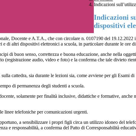
Indicazioni sull’utilizz
Indicazioni su
dispositivi el
 Personale, Docente e A.T.A., che con circolare n. 0107190 del 19.12.2022
 e di altri dispositivi elettronici a scuola, in particolare durante le ore di
rincipi di buon senso, correttezza e buona educazione, anche nella oggett
prio (registrazione audio, video e foto) e la conferma che tale divieto ri
sulla cattedra, sia durante le lezioni sia, come avviene per gli Esami di 
il tempo di permanenza degli studenti a scuola.
el docente, solamente per finalità inclusive, didattiche e formative, anche
le linee telefoniche per comunicazioni urgenti.
ortuno, a sensibilizzare i propri figli circa un utilizzo idoneo del tele
enenza e responsabilità, a conferma del Patto di Corresponsabilità educati