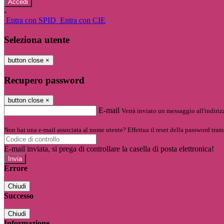
-
Entra con SPID
Entra con CIE
Seleziona utente
button close
×
Recupero password
button close
×
E-mail
Verrà inviato un messaggio all'indirizz
Non hai una e-mail associata al nome utente? Effettua il reset della password tram
E-mail inviata, si prega di controllare la casella di posta elettronica!
Errore
Chiudi
Successo
Chiudi
Informazione