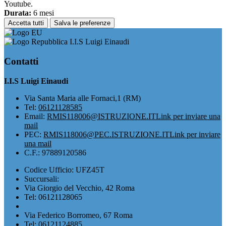
Youtube.
Durata:
6 mesi
Accetta tutti
Salva le preferenze
I.I.S Luigi Einaudi
Contatti
I.I.S Luigi Einaudi
Via Santa Maria alle Fornaci,1 (RM)
Tel:
06121128585
Email:
RMIS118006@ISTRUZIONE.IT
Link per inviare una
mail
PEC:
RMIS118006@PEC.ISTRUZIONE.IT
Link per inviare
una mail
C.F.: 97889120586
Codice Ufficio: UFZ45T
Succursali:
Via Giorgio del Vecchio, 42 Roma
Tel: 06121128065
Via Federico Borromeo, 67 Roma
Tel: 06121124885