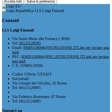
Accetta tutti
Salva le preferenze
I.I.S Luigi Einaudi
Contatti
I.I.S Luigi Einaudi
Via Santa Maria alle Fornaci,1 (RM)
Tel:
06121128585
Email:
RMIS118006@ISTRUZIONE.IT
Link per inviare una
mail
PEC:
RMIS118006@PEC.ISTRUZIONE.IT
Link per inviare
una mail
C.F.: 97889120586
Codice Ufficio: UFZ45T
Succursali:
Via Giorgio del Vecchio, 42 Roma
Tel: 06121128065
Via Federico Borromeo, 67 Roma
Tel: 06121124885
Seguici su