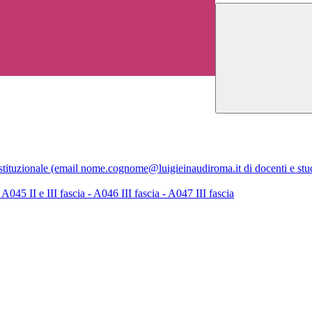
istituzionale (email nome.cognome@luigieinaudiroma.it di docenti e stud
045 II e III fascia - A046 III fascia - A047 III fascia