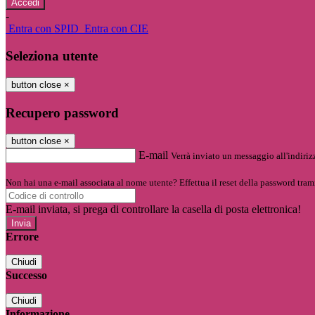
-
Entra con SPID
Entra con CIE
Seleziona utente
button close
×
Recupero password
button close
×
E-mail
Verrà inviato un messaggio all'indirizz
Non hai una e-mail associata al nome utente? Effettua il reset della password tram
E-mail inviata, si prega di controllare la casella di posta elettronica!
Errore
Chiudi
Successo
Chiudi
Informazione