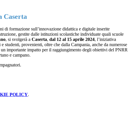
a Caserta
ni di formazione sull’innovazione didattica e digitale inserite
ruzione, gestite dalle istituzioni scolastiche individuate quali scuole
nno
, si svolgerà a
Caserta
,
dal 12 al 15 aprile 2024
, l’iniziativa
nti e studenti, provenienti, oltre che dalla Campania, anche da numerose
he ha un importante impatto per il raggiungimento degli obiettivi del PNRR
sertano e campano.
ompagnatori.
KIE POLICY
.