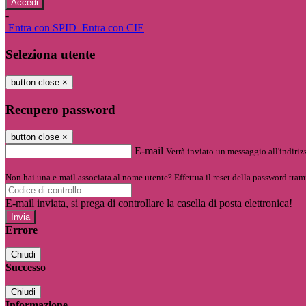
-
Entra con SPID
Entra con CIE
Seleziona utente
button close
×
Recupero password
button close
×
E-mail
Verrà inviato un messaggio all'indirizz
Non hai una e-mail associata al nome utente? Effettua il reset della password tram
E-mail inviata, si prega di controllare la casella di posta elettronica!
Errore
Chiudi
Successo
Chiudi
Informazione