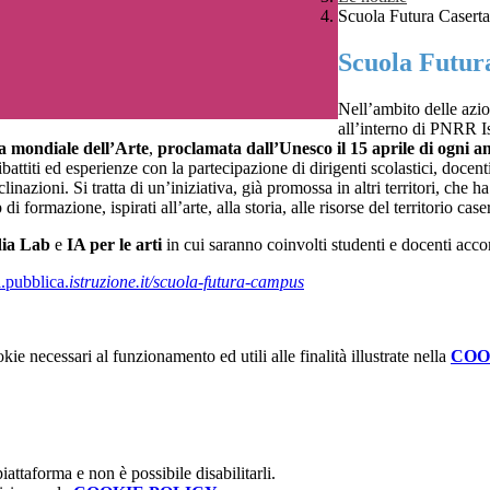
Scuola Futura Caserta
Scuola Futur
Nell’ambito delle azio
all’interno di PNRR Ist
a mondiale dell’Arte
,
proclamata dall’Unesco il 15 aprile di ogni a
battiti ed esperienze con la partecipazione di dirigenti scolastici, doce
clinazioni. Si tratta di un’iniziativa, già promossa in altri territori, c
i formazione, ispirati all’arte, alla storia, alle risorse del territorio ca
ia Lab
e
IA per le arti
in cui saranno coinvolti studenti e docenti acc
a.pubblica.
istruzione.it/scuola-futura-campus
kie necessari al funzionamento ed utili alle finalità illustrate nella
COO
attaforma e non è possibile disabilitarli.