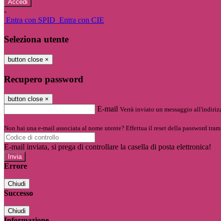
-
Entra con SPID
Entra con CIE
Seleziona utente
button close
×
Recupero password
button close
×
E-mail
Verrà inviato un messaggio all'indirizz
Non hai una e-mail associata al nome utente? Effettua il reset della password tram
E-mail inviata, si prega di controllare la casella di posta elettronica!
Errore
Chiudi
Successo
Chiudi
Informazione