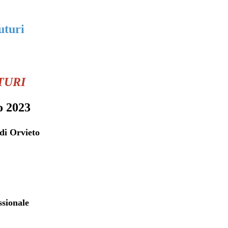
uturi
TURI
o 2023
di Orvieto
ssionale