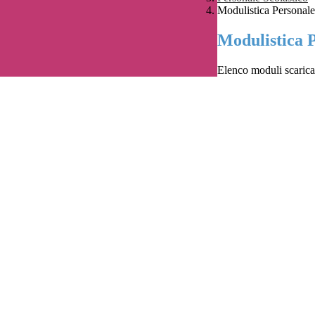
Modulistica Personale
Modulistica P
Elenco moduli scaricab