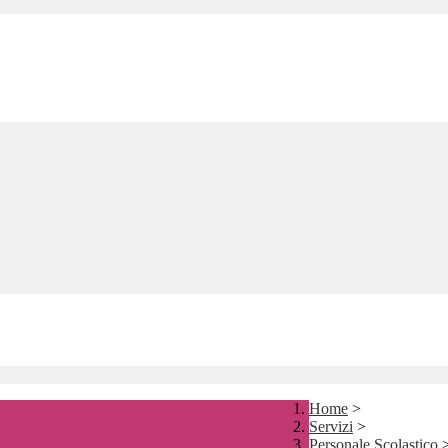
Home
>
Servizi
>
Personale Scolastico