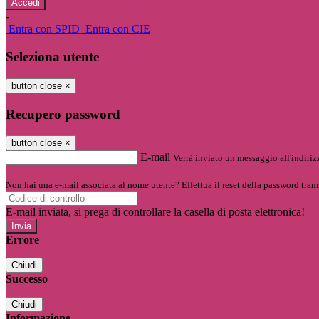
-
Entra con SPID
Entra con CIE
Seleziona utente
button close
×
Recupero password
button close
×
E-mail
Verrà inviato un messaggio all'indirizz
Non hai una e-mail associata al nome utente? Effettua il reset della password tram
E-mail inviata, si prega di controllare la casella di posta elettronica!
Errore
Chiudi
Successo
Chiudi
Informazione