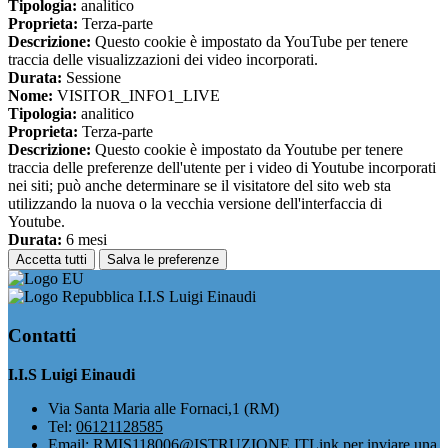
Tipologia:
analitico
Proprieta:
Terza-parte
Descrizione:
Questo cookie è impostato da YouTube per tenere
traccia delle visualizzazioni dei video incorporati.
Durata:
Sessione
Nome:
VISITOR_INFO1_LIVE
Tipologia:
analitico
Proprieta:
Terza-parte
Descrizione:
Questo cookie è impostato da Youtube per tenere
traccia delle preferenze dell'utente per i video di Youtube incorporati
nei siti; può anche determinare se il visitatore del sito web sta
utilizzando la nuova o la vecchia versione dell'interfaccia di
Youtube.
Durata:
6 mesi
Accetta tutti
Salva le preferenze
I.I.S Luigi Einaudi
Contatti
I.I.S Luigi Einaudi
Via Santa Maria alle Fornaci,1 (RM)
Tel:
06121128585
Email:
RMIS118006@ISTRUZIONE.IT
Link per inviare una