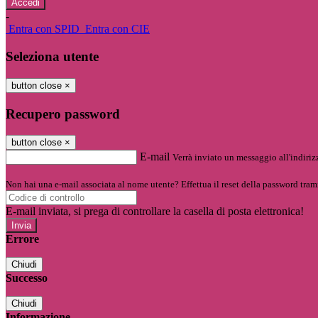
-
Entra con SPID
Entra con CIE
Seleziona utente
button close
×
Recupero password
button close
×
E-mail
Verrà inviato un messaggio all'indirizz
Non hai una e-mail associata al nome utente? Effettua il reset della password tram
E-mail inviata, si prega di controllare la casella di posta elettronica!
Errore
Chiudi
Successo
Chiudi
Informazione