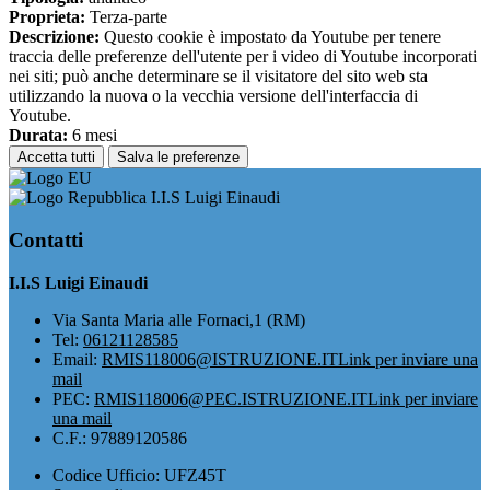
Proprieta:
Terza-parte
Descrizione:
Questo cookie è impostato da Youtube per tenere
traccia delle preferenze dell'utente per i video di Youtube incorporati
nei siti; può anche determinare se il visitatore del sito web sta
utilizzando la nuova o la vecchia versione dell'interfaccia di
Youtube.
Durata:
6 mesi
Accetta tutti
Salva le preferenze
I.I.S Luigi Einaudi
Contatti
I.I.S Luigi Einaudi
Via Santa Maria alle Fornaci,1 (RM)
Tel:
06121128585
Email:
RMIS118006@ISTRUZIONE.IT
Link per inviare una
mail
PEC:
RMIS118006@PEC.ISTRUZIONE.IT
Link per inviare
una mail
C.F.: 97889120586
Codice Ufficio: UFZ45T