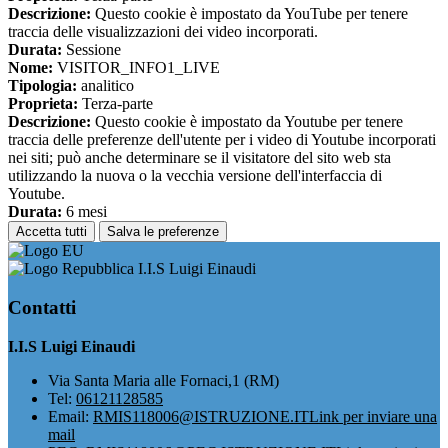
Descrizione:
Questo cookie è impostato da YouTube per tenere
traccia delle visualizzazioni dei video incorporati.
Durata:
Sessione
Nome:
VISITOR_INFO1_LIVE
Tipologia:
analitico
Proprieta:
Terza-parte
Descrizione:
Questo cookie è impostato da Youtube per tenere
traccia delle preferenze dell'utente per i video di Youtube incorporati
nei siti; può anche determinare se il visitatore del sito web sta
utilizzando la nuova o la vecchia versione dell'interfaccia di
Youtube.
Durata:
6 mesi
Accetta tutti
Salva le preferenze
I.I.S Luigi Einaudi
Contatti
I.I.S Luigi Einaudi
Via Santa Maria alle Fornaci,1 (RM)
Tel:
06121128585
Email:
RMIS118006@ISTRUZIONE.IT
Link per inviare una
mail