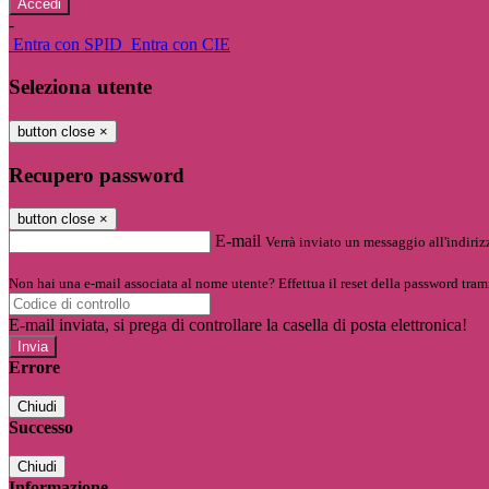
-
Entra con SPID
Entra con CIE
Seleziona utente
button close
×
Recupero password
button close
×
E-mail
Verrà inviato un messaggio all'indirizz
Non hai una e-mail associata al nome utente? Effettua il reset della password tram
E-mail inviata, si prega di controllare la casella di posta elettronica!
Errore
Chiudi
Successo
Chiudi
Informazione