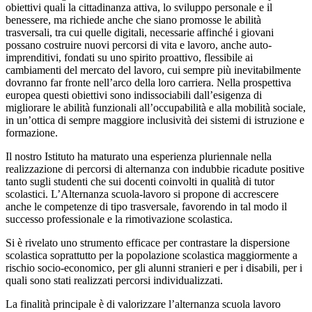
obiettivi quali la cittadinanza attiva, lo sviluppo personale e il
benessere, ma richiede anche che siano promosse le abilità
trasversali, tra cui quelle digitali, necessarie affinché i giovani
possano costruire nuovi percorsi di vita e lavoro, anche auto-
imprenditivi, fondati su uno spirito proattivo, flessibile ai
cambiamenti del mercato del lavoro, cui sempre più inevitabilmente
dovranno far fronte nell’arco della loro carriera. Nella prospettiva
europea questi obiettivi sono indissociabili dall’esigenza di
migliorare le abilità funzionali all’occupabilità e alla mobilità sociale,
in un’ottica di sempre maggiore inclusività dei sistemi di istruzione e
formazione.
Il nostro Istituto ha maturato una esperienza pluriennale nella
realizzazione di percorsi di alternanza con indubbie ricadute positive
tanto sugli studenti che sui docenti coinvolti in qualità di tutor
scolastici. L’Alternanza scuola-lavoro si propone di accrescere
anche le competenze di tipo trasversale, favorendo in tal modo il
successo professionale e la rimotivazione scolastica.
Si è rivelato uno strumento efficace per contrastare la dispersione
scolastica soprattutto per la popolazione scolastica maggiormente a
rischio socio-economico, per gli alunni stranieri e per i disabili, per i
quali sono stati realizzati percorsi individualizzati.
La finalità principale è di valorizzare l’alternanza scuola lavoro