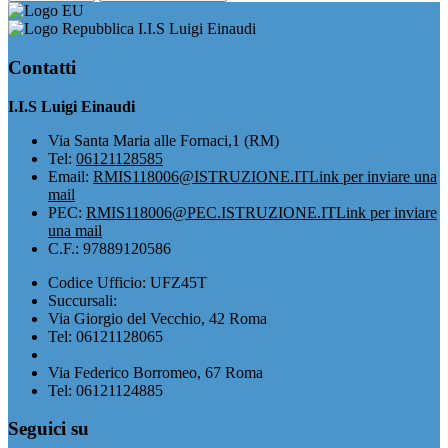
I.I.S Luigi Einaudi
Contatti
I.I.S Luigi Einaudi
Via Santa Maria alle Fornaci,1 (RM)
Tel:
06121128585
Email:
RMIS118006@ISTRUZIONE.IT
Link per inviare una
mail
PEC:
RMIS118006@PEC.ISTRUZIONE.IT
Link per inviare
una mail
C.F.: 97889120586
Codice Ufficio: UFZ45T
Succursali:
Via Giorgio del Vecchio, 42 Roma
Tel: 06121128065
Via Federico Borromeo, 67 Roma
Tel: 06121124885
Seguici su