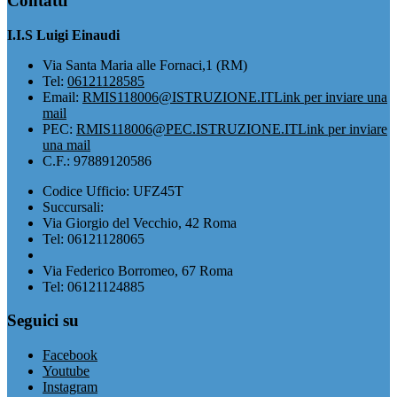
Contatti
I.I.S Luigi Einaudi
Via Santa Maria alle Fornaci,1 (RM)
Tel:
06121128585
Email:
RMIS118006@ISTRUZIONE.IT
Link per inviare una
mail
PEC:
RMIS118006@PEC.ISTRUZIONE.IT
Link per inviare
una mail
C.F.: 97889120586
Codice Ufficio: UFZ45T
Succursali:
Via Giorgio del Vecchio, 42 Roma
Tel: 06121128065
Via Federico Borromeo, 67 Roma
Tel: 06121124885
Seguici su
Facebook
Youtube
Instagram