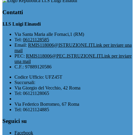
I.I.S Luigi Einaudi
Contatti
I.I.S Luigi Einaudi
Via Santa Maria alle Fornaci,1 (RM)
Tel:
06121128585
Email:
RMIS118006@ISTRUZIONE.IT
Link per inviare una
mail
PEC:
RMIS118006@PEC.ISTRUZIONE.IT
Link per inviare
una mail
C.F.: 97889120586
Codice Ufficio: UFZ45T
Succursali:
Via Giorgio del Vecchio, 42 Roma
Tel: 06121128065
Via Federico Borromeo, 67 Roma
Tel: 06121124885
Seguici su
Facebook