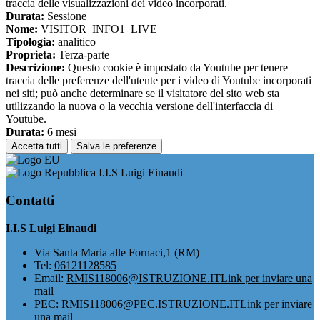
traccia delle visualizzazioni dei video incorporati.
Durata:
Sessione
Nome:
VISITOR_INFO1_LIVE
Tipologia:
analitico
Proprieta:
Terza-parte
Descrizione:
Questo cookie è impostato da Youtube per tenere
traccia delle preferenze dell'utente per i video di Youtube incorporati
nei siti; può anche determinare se il visitatore del sito web sta
utilizzando la nuova o la vecchia versione dell'interfaccia di
Youtube.
Durata:
6 mesi
Accetta tutti
Salva le preferenze
I.I.S Luigi Einaudi
Contatti
I.I.S Luigi Einaudi
Via Santa Maria alle Fornaci,1 (RM)
Tel:
06121128585
Email:
RMIS118006@ISTRUZIONE.IT
Link per inviare una
mail
PEC:
RMIS118006@PEC.ISTRUZIONE.IT
Link per inviare
una mail