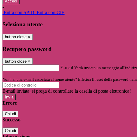
-
Entra con SPID
Entra con CIE
Seleziona utente
button close
×
Recupero password
button close
×
E-mail
Verrà inviato un messaggio all'indirizz
Non hai una e-mail associata al nome utente? Effettua il reset della password tram
E-mail inviata, si prega di controllare la casella di posta elettronica!
Errore
Chiudi
Successo
Chiudi
Informazione