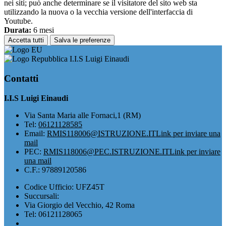
nei siti; può anche determinare se il visitatore del sito web sta
utilizzando la nuova o la vecchia versione dell'interfaccia di
Youtube.
Durata:
6 mesi
Accetta tutti
Salva le preferenze
I.I.S Luigi Einaudi
Contatti
I.I.S Luigi Einaudi
Via Santa Maria alle Fornaci,1 (RM)
Tel:
06121128585
Email:
RMIS118006@ISTRUZIONE.IT
Link per inviare una
mail
PEC:
RMIS118006@PEC.ISTRUZIONE.IT
Link per inviare
una mail
C.F.: 97889120586
Codice Ufficio: UFZ45T
Succursali:
Via Giorgio del Vecchio, 42 Roma
Tel: 06121128065