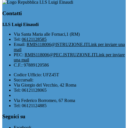
I.I.S Luigi Einaudi
Contatti
I.I.S Luigi Einaudi
Via Santa Maria alle Fornaci,1 (RM)
Tel:
06121128585
Email:
RMIS118006@ISTRUZIONE.IT
Link per inviare una
mail
PEC:
RMIS118006@PEC.ISTRUZIONE.IT
Link per inviare
una mail
C.F.: 97889120586
Codice Ufficio: UFZ45T
Succursali:
Via Giorgio del Vecchio, 42 Roma
Tel: 06121128065
Via Federico Borromeo, 67 Roma
Tel: 06121124885
Seguici su
Facebook