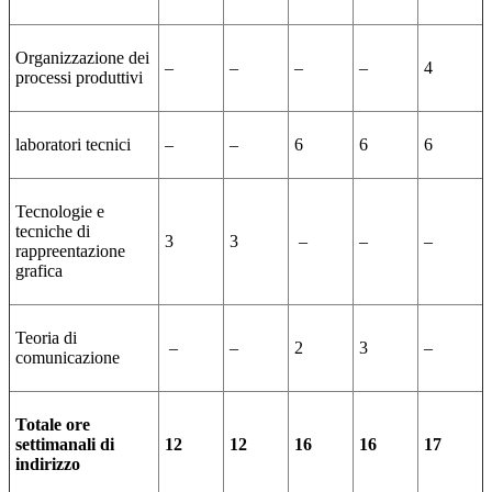
Organizzazione dei
–
–
–
–
4
processi produttivi
laboratori tecnici
–
–
6
6
6
Tecnologie e
tecniche di
3
3
–
–
–
rappreentazione
grafica
Teoria di
–
–
2
3
–
comunicazione
Totale ore
settimanali di
12
12
16
16
17
indirizzo