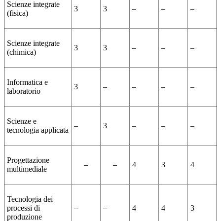
Scienze integrate
3
3
–
–
–
(fisica)
Scienze integrate
3
3
–
–
–
(chimica)
Informatica e
3
–
–
–
–
laboratorio
Scienze e
–
3
–
–
–
tecnologia applicata
Progettazione
–
–
4
3
4
multimediale
Tecnologia dei
processi di
–
–
4
4
3
produzione