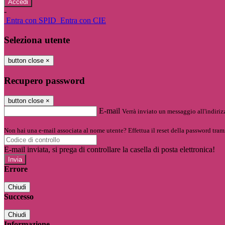
-
Entra con SPID
Entra con CIE
Seleziona utente
button close
×
Recupero password
button close
×
E-mail
Verrà inviato un messaggio all'indirizz
Non hai una e-mail associata al nome utente? Effettua il reset della password tram
E-mail inviata, si prega di controllare la casella di posta elettronica!
Errore
Chiudi
Successo
Chiudi
Informazione