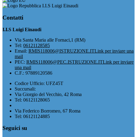
I.I.S Luigi Einaudi
Contatti
I.I.S Luigi Einaudi
Via Santa Maria alle Fornaci,1 (RM)
Tel:
06121128585
Email:
RMIS118006@ISTRUZIONE.IT
Link per inviare una
mail
PEC:
RMIS118006@PEC.ISTRUZIONE.IT
Link per inviare
una mail
C.F.: 97889120586
Codice Ufficio: UFZ45T
Succursali:
Via Giorgio del Vecchio, 42 Roma
Tel: 06121128065
Via Federico Borromeo, 67 Roma
Tel: 06121124885
Seguici su