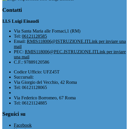
Contatti
I.I.S Luigi Einaudi
Via Santa Maria alle Fornaci,1 (RM)
Tel:
06121128585
Email:
RMIS118006@ISTRUZIONE.IT
Link per inviare una
mail
PEC:
RMIS118006@PEC.ISTRUZIONE.IT
Link per inviare
una mail
C.F.: 97889120586
Codice Ufficio: UFZ45T
Succursali:
Via Giorgio del Vecchio, 42 Roma
Tel: 06121128065
Via Federico Borromeo, 67 Roma
Tel: 06121124885
Seguici su
Facebook