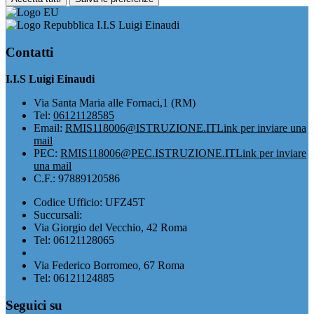
I.I.S Luigi Einaudi
Contatti
I.I.S Luigi Einaudi
Via Santa Maria alle Fornaci,1 (RM)
Tel:
06121128585
Email:
RMIS118006@ISTRUZIONE.IT
Link per inviare una
mail
PEC:
RMIS118006@PEC.ISTRUZIONE.IT
Link per inviare
una mail
C.F.: 97889120586
Codice Ufficio: UFZ45T
Succursali:
Via Giorgio del Vecchio, 42 Roma
Tel: 06121128065
Via Federico Borromeo, 67 Roma
Tel: 06121124885
Seguici su