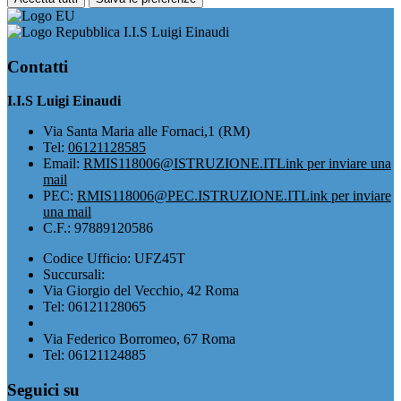
I.I.S Luigi Einaudi
Contatti
I.I.S Luigi Einaudi
Via Santa Maria alle Fornaci,1 (RM)
Tel:
06121128585
Email:
RMIS118006@ISTRUZIONE.IT
Link per inviare una
mail
PEC:
RMIS118006@PEC.ISTRUZIONE.IT
Link per inviare
una mail
C.F.: 97889120586
Codice Ufficio: UFZ45T
Succursali:
Via Giorgio del Vecchio, 42 Roma
Tel: 06121128065
Via Federico Borromeo, 67 Roma
Tel: 06121124885
Seguici su