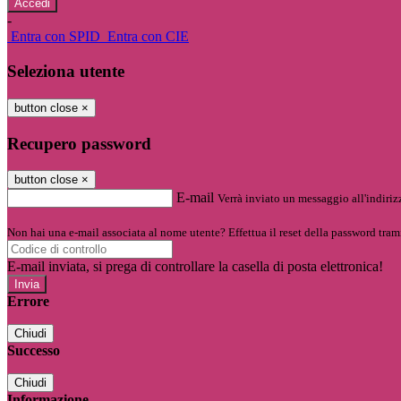
-
Entra con SPID
Entra con CIE
Seleziona utente
button close
×
Recupero password
button close
×
E-mail
Verrà inviato un messaggio all'indirizz
Non hai una e-mail associata al nome utente? Effettua il reset della password tram
E-mail inviata, si prega di controllare la casella di posta elettronica!
Errore
Chiudi
Successo
Chiudi
Informazione