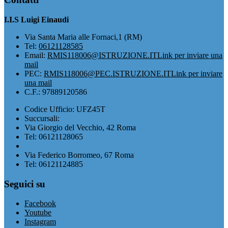
I.I.S Luigi Einaudi
Via Santa Maria alle Fornaci,1 (RM)
Tel:
06121128585
Email:
RMIS118006@ISTRUZIONE.IT
Link per inviare una
mail
PEC:
RMIS118006@PEC.ISTRUZIONE.IT
Link per inviare
una mail
C.F.: 97889120586
Codice Ufficio: UFZ45T
Succursali:
Via Giorgio del Vecchio, 42 Roma
Tel: 06121128065
Via Federico Borromeo, 67 Roma
Tel: 06121124885
Seguici su
Facebook
Youtube
Instagram