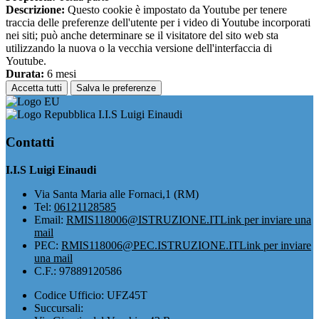
Descrizione:
Questo cookie è impostato da Youtube per tenere
traccia delle preferenze dell'utente per i video di Youtube incorporati
nei siti; può anche determinare se il visitatore del sito web sta
utilizzando la nuova o la vecchia versione dell'interfaccia di
Youtube.
Durata:
6 mesi
Accetta tutti
Salva le preferenze
I.I.S Luigi Einaudi
Contatti
I.I.S Luigi Einaudi
Via Santa Maria alle Fornaci,1 (RM)
Tel:
06121128585
Email:
RMIS118006@ISTRUZIONE.IT
Link per inviare una
mail
PEC:
RMIS118006@PEC.ISTRUZIONE.IT
Link per inviare
una mail
C.F.: 97889120586
Codice Ufficio: UFZ45T
Succursali: