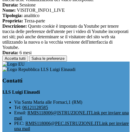
Durata:
Sessione
Nome:
VISITOR_INFO1_LIVE
Tipologia:
analitico
Proprieta:
Terza-parte
Descrizione:
Questo cookie è impostato da Youtube per tenere
traccia delle preferenze dell'utente per i video di Youtube incorporati
nei siti; può anche determinare se il visitatore del sito web sta
utilizzando la nuova o la vecchia versione dell'interfaccia di
Youtube.
Durata:
6 mesi
Accetta tutti
Salva le preferenze
I.I.S Luigi Einaudi
Contatti
I.I.S Luigi Einaudi
Via Santa Maria alle Fornaci,1 (RM)
Tel:
06121128585
Email:
RMIS118006@ISTRUZIONE.IT
Link per inviare una
mail
PEC:
RMIS118006@PEC.ISTRUZIONE.IT
Link per inviare
una mail