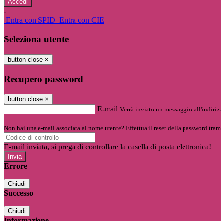
-
Entra con SPID
Entra con CIE
Seleziona utente
button close
×
Recupero password
button close
×
E-mail
Verrà inviato un messaggio all'indirizz
Non hai una e-mail associata al nome utente? Effettua il reset della password tram
E-mail inviata, si prega di controllare la casella di posta elettronica!
Errore
Chiudi
Successo
Chiudi
Informazione