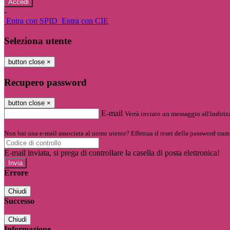
-
Entra con SPID
Entra con CIE
Seleziona utente
button close
×
Recupero password
button close
×
E-mail
Verrà inviato un messaggio all'indirizz
Non hai una e-mail associata al nome utente? Effettua il reset della password tram
E-mail inviata, si prega di controllare la casella di posta elettronica!
Errore
Chiudi
Successo
Chiudi
Informazione