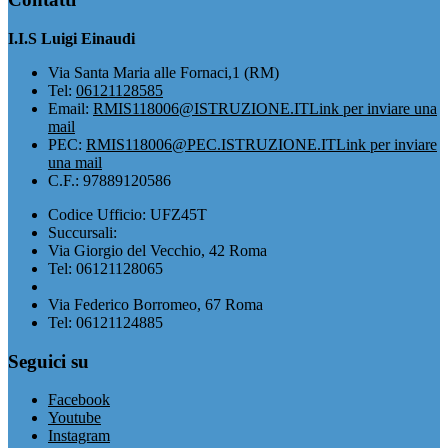
I.I.S Luigi Einaudi
Via Santa Maria alle Fornaci,1 (RM)
Tel:
06121128585
Email:
RMIS118006@ISTRUZIONE.IT
Link per inviare una
mail
PEC:
RMIS118006@PEC.ISTRUZIONE.IT
Link per inviare
una mail
C.F.: 97889120586
Codice Ufficio: UFZ45T
Succursali:
Via Giorgio del Vecchio, 42 Roma
Tel: 06121128065
Via Federico Borromeo, 67 Roma
Tel: 06121124885
Seguici su
Facebook
Youtube
Instagram