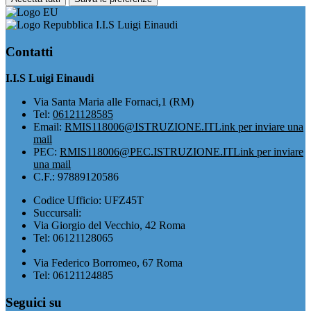
I.I.S Luigi Einaudi
Contatti
I.I.S Luigi Einaudi
Via Santa Maria alle Fornaci,1 (RM)
Tel:
06121128585
Email:
RMIS118006@ISTRUZIONE.IT
Link per inviare una
mail
PEC:
RMIS118006@PEC.ISTRUZIONE.IT
Link per inviare
una mail
C.F.: 97889120586
Codice Ufficio: UFZ45T
Succursali:
Via Giorgio del Vecchio, 42 Roma
Tel: 06121128065
Via Federico Borromeo, 67 Roma
Tel: 06121124885
Seguici su