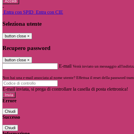
-
Entra con SPID
Entra con CIE
Seleziona utente
button close
×
Recupero password
button close
×
E-mail
Verrà inviato un messaggio all'indirizz
Non hai una e-mail associata al nome utente? Effettua il reset della password tram
E-mail inviata, si prega di controllare la casella di posta elettronica!
Errore
Chiudi
Successo
Chiudi
Informazione