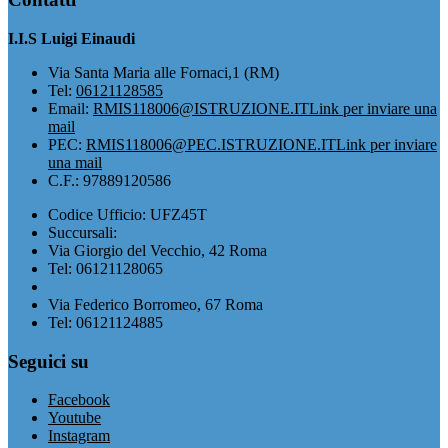
I.I.S Luigi Einaudi
Via Santa Maria alle Fornaci,1 (RM)
Tel:
06121128585
Email:
RMIS118006@ISTRUZIONE.IT
Link per inviare una
mail
PEC:
RMIS118006@PEC.ISTRUZIONE.IT
Link per inviare
una mail
C.F.: 97889120586
Codice Ufficio: UFZ45T
Succursali:
Via Giorgio del Vecchio, 42 Roma
Tel: 06121128065
Via Federico Borromeo, 67 Roma
Tel: 06121124885
Seguici su
Facebook
Youtube
Instagram